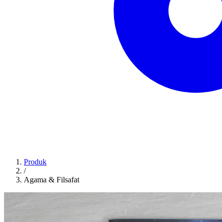
Produk
/
Agama & Filsafat